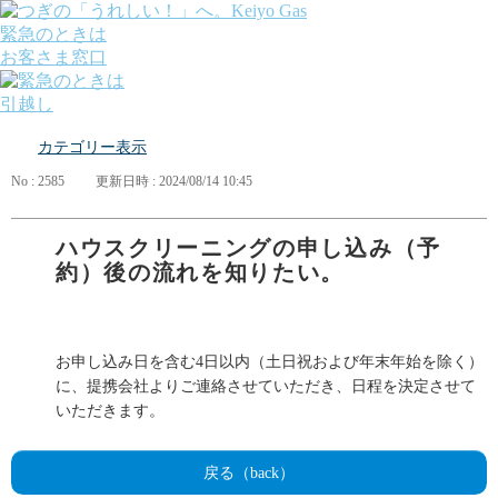
緊急のときは
お客さま窓口
引越し
ガス
カテゴリー表示
でんき
くらしサポート
No : 2585
更新日時 : 2024/08/14 10:45
ガス機器・設備
各種お手続き・サポート
課題から探す
ハウスクリーニングの申し込み（予
業種から探す
約）後の流れを知りたい。
機器から探す
ガス料金について
お客さまサポート
会社案内
お申し込み日を含む4日以内（土日祝および年末年始を除く）
株主・投資家の皆さま
に、提携会社よりご連絡させていただき、日程を決定させて
安全・防災への取り組み
いただきます。
採用情報
つぎの「うれしい！」へ。
戻る（back）