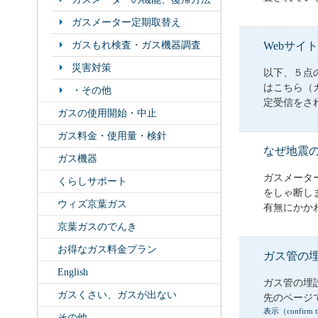
ガスメーター定期取替え
ガスもれ検査・ガス機器調査
Webサ
災害対策
以下、５点
はこちら（
・その他
定受信をされ
ガスの使用開始・中止
ガス料金・使用量・検針
なぜ地震
ガス機器
ガスメータ
くらしサポート
をしゃ断しま
ウィズ京葉ガス
有無にかかわ
京葉ガスのでんき
お得なガス料金プラン
ガス管の
English
ガス管の埋
ガスくさい、ガスが出ない
先のページで問
表示（confirm th
その他