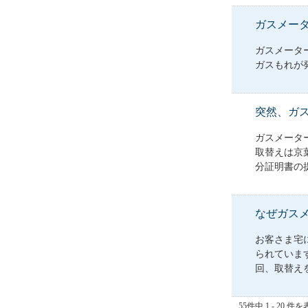
ガスメー
ガスメータ
ガスもれが
突然、ガ
ガスメータ
取替えは京
分証明書の提
なぜガス
お客さま宅
られています
回、取替えを
55件中 1 - 20 件