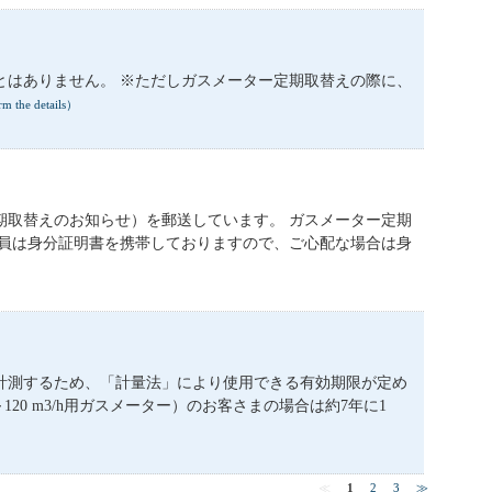
とはありません。 ※ただしガスメーター定期取替えの際に、
the details）
期取替えのお知らせ）を郵送しています。 ガスメーター定期
業員は身分証明書を携帯しておりますので、ご心配な場合は身
計測するため、「計量法」により使用できる有効期限が定め
20 m3/h用ガスメーター）のお客さまの場合は約7年に1
≪
1
2
3
≫