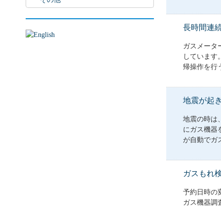
長時間連
ガスメータ
しています
帰操作を行う
地震が起
地震の時は
にガス機器
が自動でガス
ガスもれ
予約日時の
ガス機器調