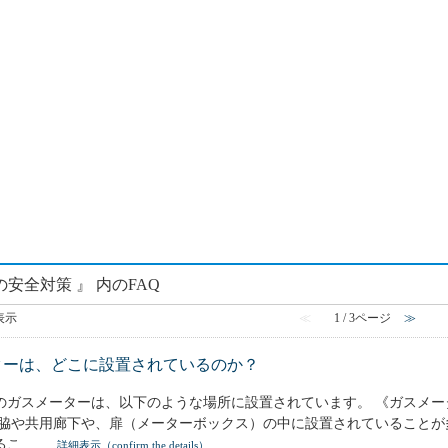
の安全対策 』 内のFAQ
を表示
≪
1 / 3ページ
≫
ターは、どこに設置されているのか？
のガスメーターは、以下のような場所に設置されています。 《ガスメー
関脇や共用廊下や、扉（メーターボックス）の中に設置されていることが
こ...
詳細表示（confirm the details）