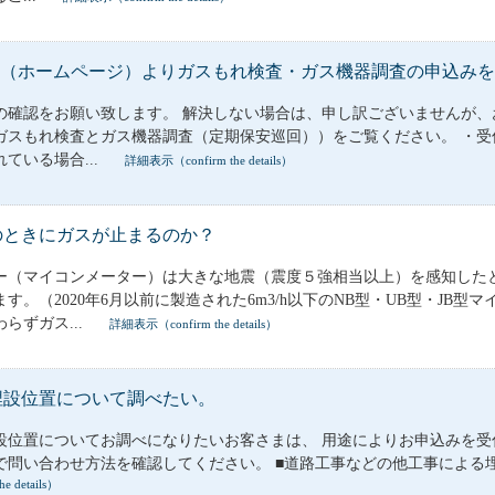
イト（ホームページ）よりガスもれ検査・ガス機器調査の申込み
の確認をお願い致します。 解決しない場合は、申し訳ございませんが、
ガスもれ検査とガス機器調査（定期保安巡回））をご覧ください。 ・受
ている場合...
詳細表示（confirm the details）
のときにガスが止まるのか？
ー（マイコンメーター）は大きな地震（震度５強相当以上）を感知した
す。（2020年6月以前に製造された6m3/h以下のNB型・UB型・J
らずガス...
詳細表示（confirm the details）
埋設位置について調べたい。
設位置についてお調べになりたいお客さまは、 用途によりお申込みを受
い合わせ方法を確認してください。 ■道路工事などの他工事による埋設管の調査・工事照
e details）