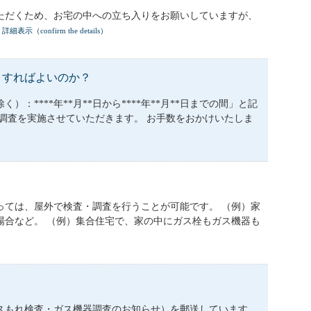
ただくため、お宅の中への立ち入りをお願いしていますが、
詳細表示（confirm the details）
うすればよいのか？
***年**月**日から****年**月**日までの間」と記
調査を実施させていただきます。 お手数をおかけいたしま
っては、屋外で検査・調査を行うことが可能です。 （例）家
場合など。 （例）集合住宅で、家の中にガス栓もガス機器も
スもれ検査・ガス機器調査のお知らせ）を郵送しています。