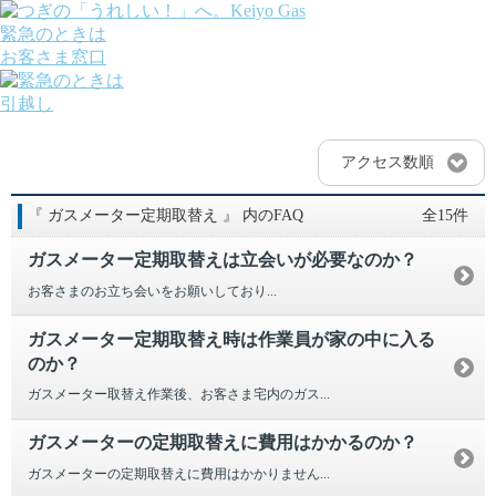
緊急のときは
お客さま窓口
引越し
ガス
でんき
アクセス数順
くらしサポート
ガス機器・設備
『 ガスメーター定期取替え 』 内のFAQ
全15件
各種お手続き・サポート
課題から探す
ガスメーター定期取替えは立会いが必要なのか？
業種から探す
機器から探す
お客さまのお立ち会いをお願いしており...
ガス料金について
お客さまサポート
ガスメーター定期取替え時は作業員が家の中に入る
会社案内
のか？
株主・投資家の皆さま
ガスメーター取替え作業後、お客さま宅内のガス...
安全・防災への取り組み
採用情報
ガスメーターの定期取替えに費用はかかるのか？
つぎの「うれしい！」へ。
ガスメーターの定期取替えに費用はかかりません...