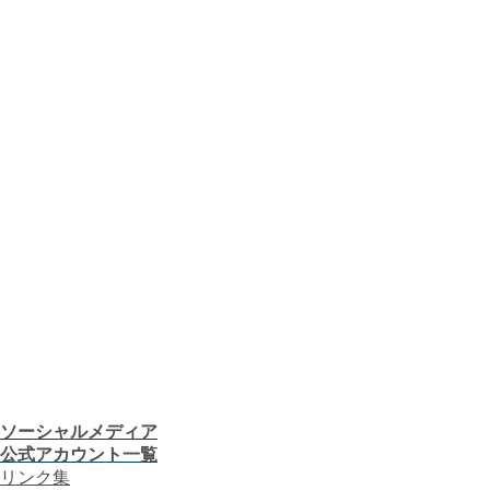
課題から探す
業種から探す
機器から探す
ガス料金について
お客さまサポート
お客さま窓口
お知らせ
プレスリリース
CMギャラリー
会社案内
株主・投資家の皆さま
安全・防災への取り組み
採用情報
つぎの「うれしい！」へ。
お客さま窓口
お知らせ
プレスリリース
CMギャラリー
ソーシャルメディア
公式アカウント一覧
リンク集