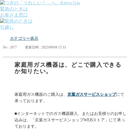
緊急のときは
お客さま窓口
引越し
ガス
カテゴリー表示
でんき
くらしサポート
No : 2077
更新日時 : 2023/09/04 15:33
ガス機器・設備
各種お手続き・サポート
課題から探す
家庭用ガス機器は、どこで購入できる
業種から探す
か知りたい。
機器から探す
ガス料金について
お客さまサポート
会社案内
家庭用ガス機器のご購入は、
京葉ガスサービスショップ
にて
株主・投資家の皆さま
承っております。
安全・防災への取り組み
採用情報
■インターネットでのガス機器購入、またはお見積りのお申し
つぎの「うれしい！」へ。
込みは、「京葉ガスサービスショップWEBストア」にて承っ
ております。