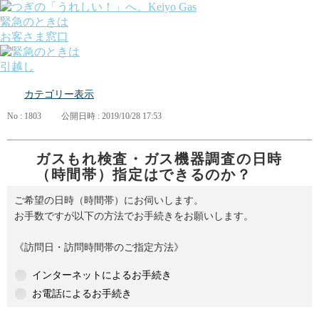
緊急のときは
お客さま窓口
引越し
ガス
カテゴリー表示
でんき
くらしサポート
No : 1803
公開日時 : 2019/10/28 17:53
ガス機器・設備
各種お手続き・サポート
課題から探す
ガスもれ検査・ガス機器調査の日時
業種から探す
（時間帯）指定はできるのか？
機器から探す
ガス料金について
ご希望の日時（時間帯）にお伺いします。
お客さまサポート
お手数ですが以下の方法でお手続きをお願いします。
会社案内
株主・投資家の皆さま
《訪問日・訪問時間帯のご指定方法》
安全・防災への取り組み
採用情報
インターネットによるお手続き
つぎの「うれしい！」へ。
お電話によるお手続き