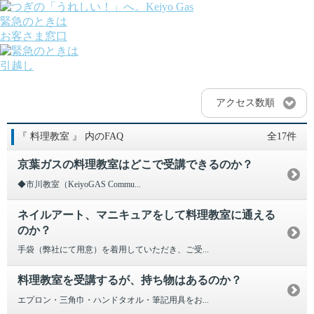
緊急のときは
お客さま窓口
引越し
ガス
でんき
アクセス数順
くらしサポート
ガス機器・設備
『 料理教室 』 内のFAQ
全17件
各種お手続き・サポート
課題から探す
京葉ガスの料理教室はどこで受講できるのか？
業種から探す
機器から探す
◆市川教室（KeiyoGAS Commu...
ガス料金について
お客さまサポート
ネイルアート、マニキュアをして料理教室に通える
会社案内
のか？
株主・投資家の皆さま
手袋（弊社にて用意）を着用していただき、ご受...
安全・防災への取り組み
採用情報
料理教室を受講するが、持ち物はあるのか？
つぎの「うれしい！」へ。
エプロン・三角巾・ハンドタオル・筆記用具をお...