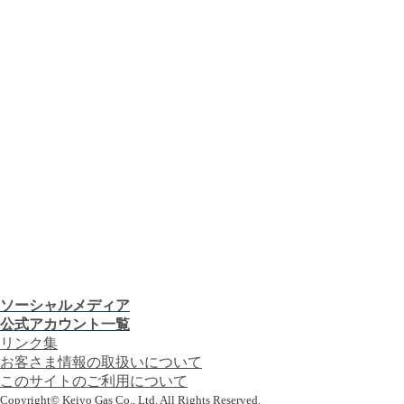
機器から探す
ガス料金について
お客さまサポート
お客さま窓口
お知らせ
プレスリリース
CMギャラリー
会社案内
株主・投資家の皆さま
安全・防災への取り組み
採用情報
つぎの「うれしい！」へ。
お客さま窓口
お知らせ
プレスリリース
CMギャラリー
ソーシャルメディア
公式アカウント一覧
リンク集
お客さま情報の取扱いについて
このサイトのご利用について
Copyright© Keiyo Gas Co., Ltd. All Rights Reserved.