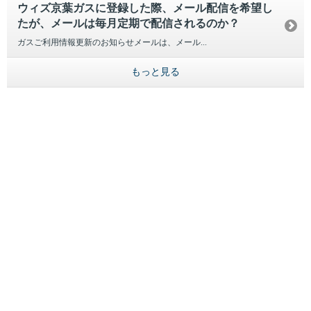
ウィズ京葉ガスに登録した際、メール配信を希望し
たが、メールは毎月定期で配信されるのか？
ガスご利用情報更新のお知らせメールは、メール...
もっと見る
引越し
ガス
でんき
くらしサポート
ガス機器・設備
各種お手続き・サポート
お客さま窓口
お知らせ
プレスリリース
えらんで！がスで！
おうちレシピ
課題から探す
業種から探す