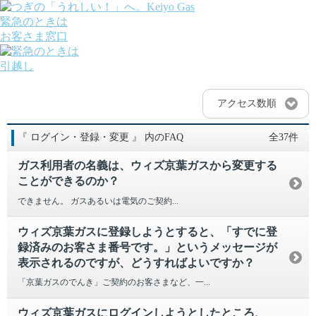
緊急のときは
お客さま窓口
引越し
ガス
でんき
アクセス数順
くらしサポート
ガス機器・設備
『 ログイン・登録・変更 』 内のFAQ
全37件
各種お手続き・サポート
課題から探す
ガス利用者の名義は、ウィズ京葉ガスから変更する
業種から探す
ことができるのか？
機器から探す
ガス料金について
できません。 ガスあるいは電気のご契約...
お客さまサポート
会社案内
ウィズ京葉ガスに登録しようとすると、「すでに登
株主・投資家の皆さま
録済みのお客さま番号です。」というメッセージが
安全・防災への取り組み
表示されるのですが、どうすればよいですか？
採用情報
「京葉ガスのでんき」ご契約のお客さまなど、一...
つぎの「うれしい！」へ。
ウィズ京葉ガスにログインしようとしたところ、