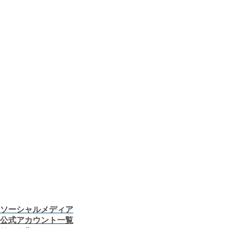
おうちレシピ
課題から探す
業種から探す
機器から探す
ガス料金について
お客さまサポート
お客さま窓口
お知らせ
プレスリリース
CMギャラリー
会社案内
株主・投資家の皆さま
安全・防災への取り組み
採用情報
つぎの「うれしい！」へ。
お客さま窓口
お知らせ
プレスリリース
CMギャラリー
ソーシャルメディア
公式アカウント一覧