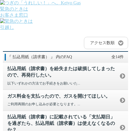
緊急のときは
お客さま窓口
引越し
ガス
でんき
アクセス数順
くらしサポート
ガス機器・設備
『 払込用紙（請求書） 』 内のFAQ
全14件
各種お手続き・サポート
課題から探す
払込用紙（請求書）を紛失または破損してしまった
業種から探す
ので、再発行したい。
機器から探す
ガス料金について
以下いずれかの方法でお手続きをお願いいた...
お客さまサポート
会社案内
ガス料金を支払ったので、ガスを開けてほしい。
株主・投資家の皆さま
ご利用再開のお申し込みが必要となります。...
安全・防災への取り組み
採用情報
払込用紙（請求書）に記載されている「支払期日」
つぎの「うれしい！」へ。
を過ぎたら、払込用紙（請求書）は使えなくなるの
か？