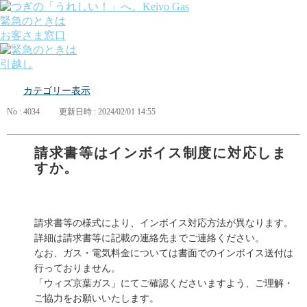
緊急のときは
お客さま窓口
引越し
ガス
カテゴリー表示
でんき
くらしサポート
No : 4034
更新日時 : 2024/02/01 14:55
ガス機器・設備
各種お手続き・サポート
課題から探す
請求書等はインボイス制度に対応しま
業種から探す
すか。
機器から探す
ガス料金について
お客さまサポート
会社案内
請求書等の様式により、インボイス対応方法が異なります。
株主・投資家の皆さま
詳細は請求書等に記載の連絡先までご連絡ください。
安全・防災への取り組み
なお、ガス・電気料金については書面でのインボイス送付は
採用情報
行っておりません。
つぎの「うれしい！」へ。
「ウィズ京葉ガス」にてご確認くださいますよう、ご理解・
ご協力をお願いいたします。