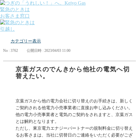
緊急のときは
お客さま窓口
引越し
ガス
カテゴリー表示
でんき
くらしサポート
No : 3762
公開日時 : 2023/04/03 11:00
ガス機器・設備
各種お手続き・サポート
課題から探す
京葉ガスのでんきから他社の電気へ切
業種から探す
替えたい。
機器から探す
ガス料金について
お客さまサポート
会社案内
京葉ガスから他の電力会社に切り替えのお手続きは、新しく
株主・投資家の皆さま
ご契約される他電力小売事業者に直接お申し込みください。
安全・防災への取り組み
他の電力小売事業者と電気のご契約をされますと、京葉ガス
採用情報
とは解約となります。
つぎの「うれしい！」へ。
ただし、東京電力エナジーパートナーの規制料金に切り替え
るお客さまは、当社に切替日のご連絡をいただく必要がござ