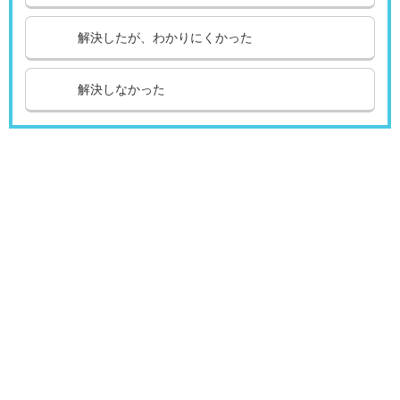
解決したが、わかりにくかった
解決しなかった
引越し
ガス
でんき
くらしサポート
ガス機器・設備
各種お手続き・サポート
お客さま窓口
お知らせ
プレスリリース
えらんで！がスで！
おうちレシピ
課題から探す
業種から探す