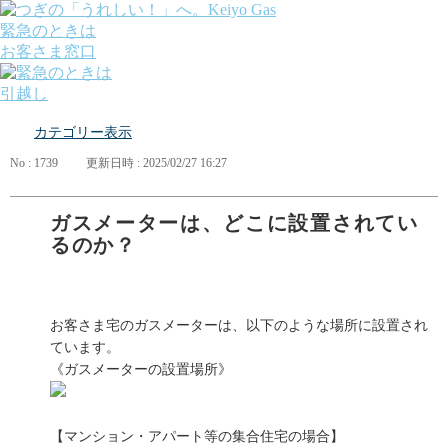
緊急のときは
お客さま窓口
引越し
ガス
カテゴリー表示
でんき
くらしサポート
No : 1739
更新日時 : 2025/02/27 16:27
ガス機器・設備
各種お手続き・サポート
課題から探す
ガスメーターは、どこに設置されてい
業種から探す
るのか？
機器から探す
ガス料金について
お客さまサポート
会社案内
お客さま宅のガスメーターは、以下のような場所に設置され
株主・投資家の皆さま
ています。
安全・防災への取り組み
《ガスメーターの設置場所》
採用情報
つぎの「うれしい！」へ。
【マンション・アパート等の集合住宅の場合】