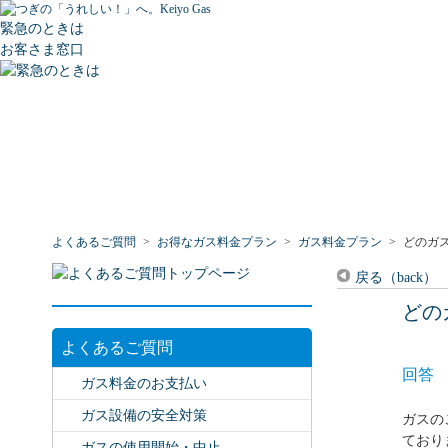
緊急のときは
お客さま窓口
よくあるご質問
>
お得なガス料金プラン
>
ガス料金プラン
>
どのガ
戻る（back）
どの
よくあるご質問
回答
ガス料金のお支払い
ガス設備の安全対策
ガスの
ており
ガスの使用開始・中止