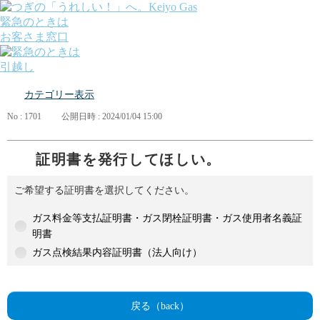
緊急のときは
お客さま窓口
引越し
ガス
カテゴリー表示
でんき
くらしサポート
No : 1701
公開日時 : 2024/01/04 15:00
ガス機器・設備
各種お手続き・サポート
課題から探す
証明書を発行してほしい。
業種から探す
機器から探す
ご希望する証明書を選択してください。
ガス料金について
お客さまサポート
ガス料金等支払証明書・ガス閉栓証明書・ガス使用者名義証
会社案内
明書
株主・投資家の皆さま
ガス点検結果内容証明書（法人向け）
安全・防災への取り組み
採用情報
つぎの「うれしい！」へ。
戻る（back）