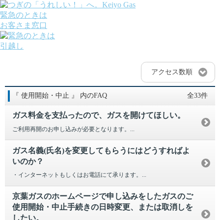
緊急のときは
お客さま窓口
引越し
ガス
でんき
アクセス数順
くらしサポート
ガス機器・設備
『 使用開始・中止 』 内のFAQ
全33件
各種お手続き・サポート
課題から探す
ガス料金を支払ったので、ガスを開けてほしい。
業種から探す
機器から探す
ご利用再開のお申し込みが必要となります。...
ガス料金について
お客さまサポート
ガス名義(氏名)を変更してもらうにはどうすればよ
会社案内
いのか？
株主・投資家の皆さま
・インターネットもしくはお電話にて承ります。...
安全・防災への取り組み
採用情報
京葉ガスのホームページで申し込みをしたガスのご
つぎの「うれしい！」へ。
使用開始・中止手続きの日時変更、または取消しを
したい。