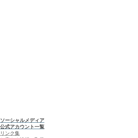
課題から探す
業種から探す
機器から探す
ガス料金について
お客さまサポート
お客さま窓口
お知らせ
プレスリリース
CMギャラリー
会社案内
株主・投資家の皆さま
安全・防災への取り組み
採用情報
つぎの「うれしい！」へ。
お客さま窓口
お知らせ
プレスリリース
CMギャラリー
ソーシャルメディア
公式アカウント一覧
リンク集