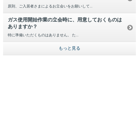
原則、ご入居者さまによるお立会いをお願いして...
ガス使用開始作業の立会時に、用意しておくものは
ありますか？
特に準備いただくものはありません。 た...
もっと見る
引越し
ガス
でんき
くらしサポート
ガス機器・設備
各種お手続き・サポート
お客さま窓口
お知らせ
プレスリリース
えらんで！がスで！
おうちレシピ