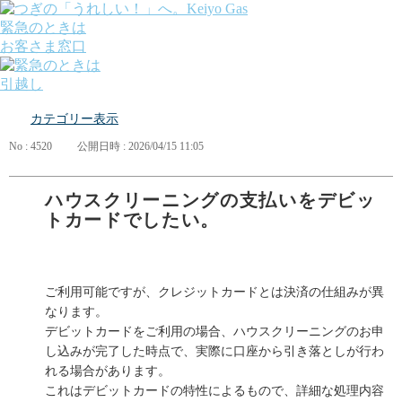
緊急のときは
お客さま窓口
引越し
ガス
カテゴリー表示
でんき
くらしサポート
No : 4520
公開日時 : 2026/04/15 11:05
ガス機器・設備
各種お手続き・サポート
課題から探す
ハウスクリーニングの支払いをデビッ
業種から探す
トカードでしたい。
機器から探す
ガス料金について
お客さまサポート
会社案内
ご利用可能ですが、クレジットカードとは決済の仕組みが異
株主・投資家の皆さま
なります。
安全・防災への取り組み
デビットカードをご利用の場合、ハウスクリーニングのお申
採用情報
し込みが完了した時点で、実際に口座から引き落としが行わ
つぎの「うれしい！」へ。
れる場合があります。
これはデビットカードの特性によるもので、詳細な処理内容