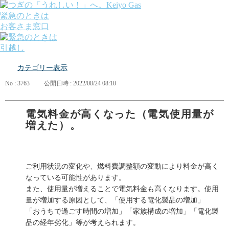
緊急のときは
お客さま窓口
引越し
ガス
カテゴリー表示
でんき
くらしサポート
No : 3763
公開日時 : 2022/08/24 08:10
ガス機器・設備
各種お手続き・サポート
課題から探す
電気料金が高くなった（電気使用量が
業種から探す
増えた）。
機器から探す
ガス料金について
お客さまサポート
会社案内
ご利用状況の変化や、燃料費調整額の変動により料金が高く
株主・投資家の皆さま
なっている可能性があります。
安全・防災への取り組み
また、使用量が増えることで電気料金も高くなります。使用
採用情報
量が増加する原因として、「使用する電化製品の増加」
つぎの「うれしい！」へ。
「おうちで過ごす時間の増加」「家族構成の増加」「電化製
品の経年劣化」等が考えられます。