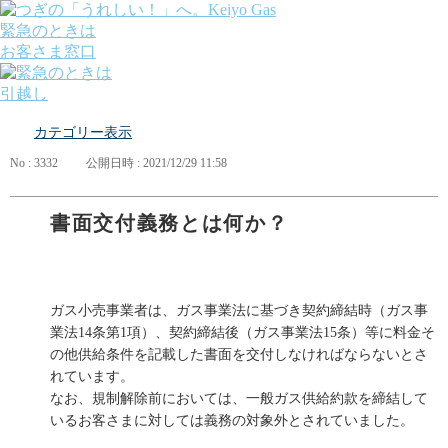
緊急のときは
お客さま窓口
引越し
ガス
カテゴリー表示
でんき
くらしサポート
No : 3332
公開日時 : 2021/12/29 11:58
ガス機器・設備
各種お手続き・サポート
課題から探す
書面交付義務とは何か？
業種から探す
機器から探す
ガス料金について
お客さまサポート
ガス小売事業者は、ガス事業法に基づき契約締結時（ガス事
会社案内
業法14条第1項）、契約締結後（ガス事業法15条）等に料金そ
株主・投資家の皆さま
の他供給条件を記載した書面を交付しなければならないとさ
安全・防災への取り組み
れています。
採用情報
なお、規制解除前においては、一般ガス供給約款を締結して
つぎの「うれしい！」へ。
いるお客さまに対しては義務の対象外とされていました。