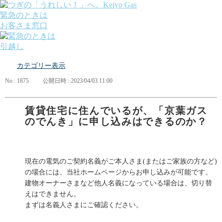
緊急のときは
お客さま窓口
引越し
ガス
カテゴリー表示
でんき
くらしサポート
No : 1875
公開日時 : 2023/04/03 11:00
ガス機器・設備
各種お手続き・サポート
課題から探す
賃貸住宅に住んでいるが、「京葉ガス
業種から探す
のでんき」に申し込みはできるのか？
機器から探す
ガス料金について
お客さまサポート
会社案内
現在の電気のご契約名義がご本人さま(またはご家族の方など)
株主・投資家の皆さま
の場合には、当社ホームページからお申し込みが可能です。
安全・防災への取り組み
建物オーナーさまなど他人名義になっている場合は、切り替
採用情報
えはできません。
つぎの「うれしい！」へ。
まずは名義人さまにご確認ください。