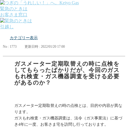
緊急のときは
お客さま窓口
引越し
ガス
カテゴリー表示
でんき
くらしサポート
No : 1773
更新日時 : 2022/01/20 17:00
ガス機器・設備
各種お手続き・サポート
課題から探す
ガスメーター定期取替えの時に点検を
業種から探す
してもらったばかりだが、今回のガス
機器から探す
もれ検査・ガス機器調査を受ける必要
ガス料金について
があるのか？
お客さまサポート
会社案内
株主・投資家の皆さま
安全・防災への取り組み
ガスメーター定期取替えの時の点検とは、目的や内容が異な
採用情報
ります。
つぎの「うれしい！」へ。
ガスもれ検査・ガス機器調査は、法令（ガス事業法）に基づ
き4年に一度、お客さま宅を訪問し行っております。