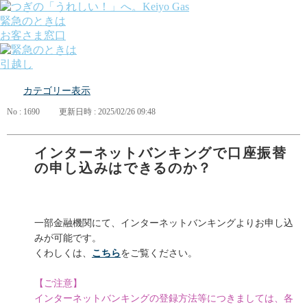
緊急のときは
お客さま窓口
引越し
ガス
カテゴリー表示
でんき
くらしサポート
No : 1690
更新日時 : 2025/02/26 09:48
ガス機器・設備
各種お手続き・サポート
課題から探す
インターネットバンキングで口座振替
業種から探す
の申し込みはできるのか？
機器から探す
ガス料金について
お客さまサポート
会社案内
一部金融機関にて、インターネットバンキングよりお申し込
株主・投資家の皆さま
みが可能です。
安全・防災への取り組み
くわしくは、
こちら
をご覧ください。
採用情報
つぎの「うれしい！」へ。
【ご注意】
インターネットバンキングの登録方法等につきましては、各