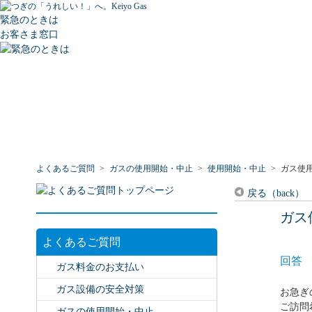
緊急のときは
お客さま窓口
よくあるご質問
>
ガスの使用開始・中止
>
使用開始・中止
>
ガス使
戻る（back）
ガス
よくあるご質問
回答
ガス料金のお支払い
ガス設備の安全対策
お急ぎ
ご訪問
ガスの使用開始・中止