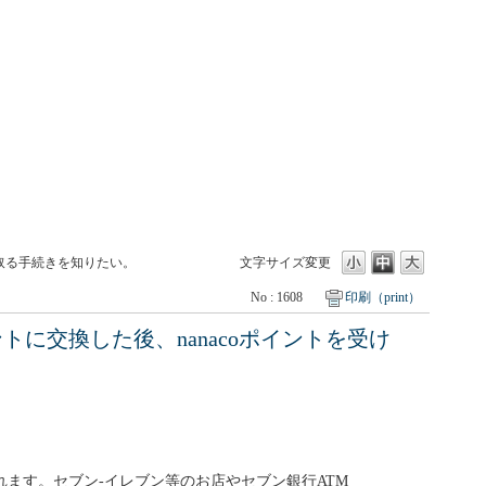
け取る手続きを知りたい。
文字サイズ変更
No : 1608
印刷（print）
トに交換した後、nanacoポイントを受け
れます。セブン‐イレブン等のお店やセブン銀行ATM