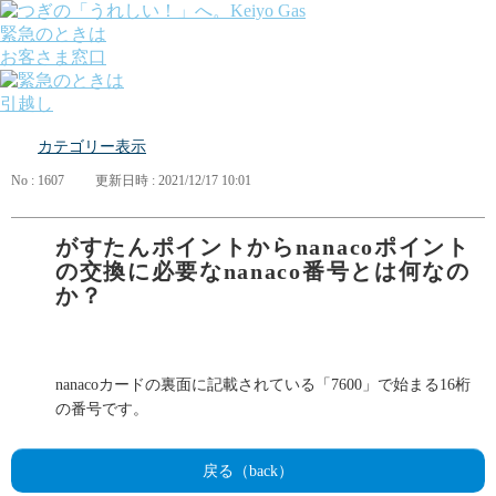
緊急のときは
お客さま窓口
引越し
ガス
カテゴリー表示
でんき
くらしサポート
No : 1607
更新日時 : 2021/12/17 10:01
ガス機器・設備
各種お手続き・サポート
課題から探す
がすたんポイントからnanacoポイント
業種から探す
の交換に必要なnanaco番号とは何なの
機器から探す
か？
ガス料金について
お客さまサポート
会社案内
株主・投資家の皆さま
nanacoカードの裏面に記載されている「7600」で始まる16桁
安全・防災への取り組み
の番号です。
採用情報
つぎの「うれしい！」へ。
戻る（back）