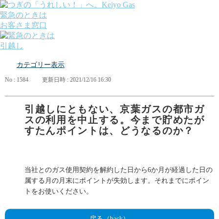
緊急のときは
お客さま窓口
引越し
ガス
カテゴリー表示
でんき
くらしサポート
No : 1584
更新日時 : 2021/12/16 16:30
ガス機器・設備
各種お手続き・サポート
課題から探す
引越しにともない、京葉ガスの都市ガ
業種から探す
スの利用を中止する。今まで貯めたが
機器から探す
すたんポイントは、どうなるのか？
ガス料金について
お客さまサポート
会社案内
株主・投資家の皆さま
当社とのガス使用契約を解約した日から6か月が経過した日の
安全・防災への取り組み
属する月の月末にポイントが失効します。それまでにポイン
採用情報
トをお使いください。
つぎの「うれしい！」へ。
戻る（back）