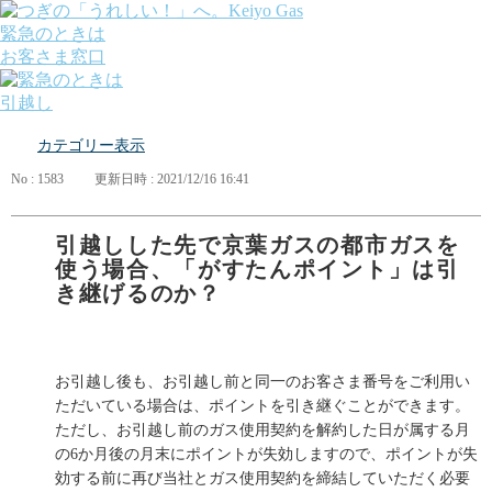
緊急のときは
お客さま窓口
引越し
ガス
カテゴリー表示
でんき
くらしサポート
No : 1583
更新日時 : 2021/12/16 16:41
ガス機器・設備
各種お手続き・サポート
課題から探す
引越しした先で京葉ガスの都市ガスを
業種から探す
使う場合、「がすたんポイント」は引
機器から探す
き継げるのか？
ガス料金について
お客さまサポート
会社案内
株主・投資家の皆さま
お引越し後も、お引越し前と同一のお客さま番号をご利用い
安全・防災への取り組み
ただいている場合は、ポイントを引き継ぐことができます。
採用情報
ただし、お引越し前のガス使用契約を解約した日が属する月
つぎの「うれしい！」へ。
の6か月後の月末にポイントが失効しますので、ポイントが失
効する前に再び当社とガス使用契約を締結していただく必要