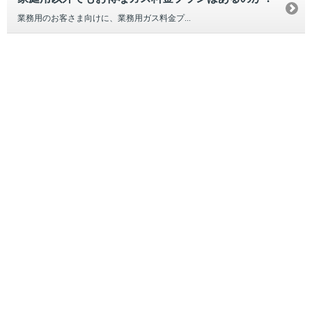
業務用のお客さま向けに、業務用ガス料金プ...
引越し
ガス
でんき
くらしサポート
ガス機器・設備
各種お手続き・サポート
お客さま窓口
お知らせ
プレスリリース
えらんで！がスで！
おうちレシピ
課題から探す
業種から探す
機器から探す
ガス料金について
お客さまサポート
お客さま窓口