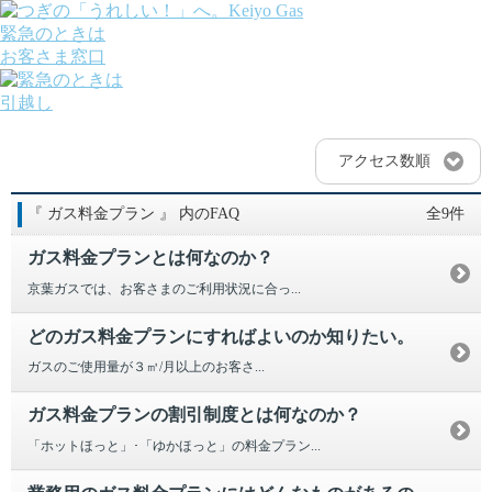
緊急のときは
お客さま窓口
引越し
ガス
でんき
アクセス数順
くらしサポート
ガス機器・設備
『 ガス料金プラン 』 内のFAQ
全9件
各種お手続き・サポート
課題から探す
ガス料金プランとは何なのか？
業種から探す
機器から探す
京葉ガスでは、お客さまのご利用状況に合っ...
ガス料金について
お客さまサポート
どのガス料金プランにすればよいのか知りたい。
会社案内
ガスのご使用量が３㎥/月以上のお客さ...
株主・投資家の皆さま
安全・防災への取り組み
ガス料金プランの割引制度とは何なのか？
採用情報
「ホットほっと」･「ゆかほっと」の料金プラン...
つぎの「うれしい！」へ。