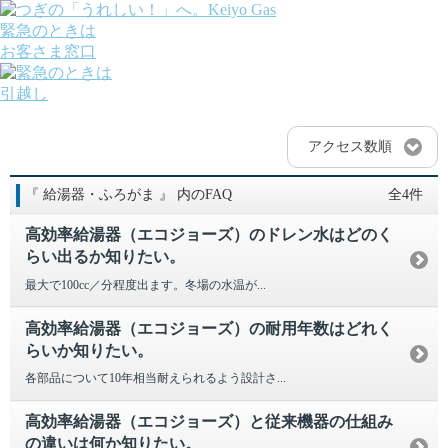
緊急のときは
お客さま窓口
引越し
ガス
でんき
アクセス数順
くらしサポート
ガス機器・設備
『 給湯器・ふろがま 』 内のFAQ
全4件
各種お手続き・サポート
課題から探す
高効率給湯器（エコジョーズ）のドレン水はどのく
業種から探す
らい出るか知りたい。
機器から探す
ガス料金について
最大で100cc／分程度出ます。冬場の水温が...
お客さまサポート
会社案内
高効率給湯器（エコジョーズ）の耐用年数はどれく
株主・投資家の皆さま
らいか知りたい。
安全・防災への取り組み
各部品について10年相当耐えられるよう設計さ...
採用情報
つぎの「うれしい！」へ。
高効率給湯器（エコジョーズ）と従来機器の仕組み
の違いは何か知りたい。