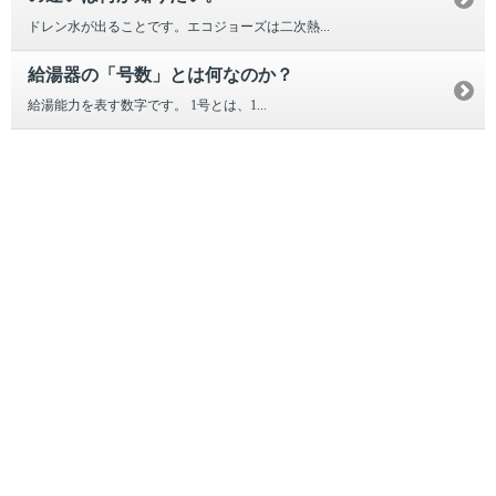
ドレン水が出ることです。エコジョーズは二次熱...
給湯器の「号数」とは何なのか？
給湯能力を表す数字です。 1号とは、1...
引越し
ガス
でんき
くらしサポート
ガス機器・設備
各種お手続き・サポート
お客さま窓口
お知らせ
プレスリリース
えらんで！がスで！
おうちレシピ
課題から探す
業種から探す
機器から探す