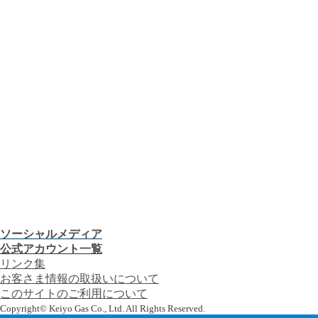
ガス料金について
お客さまサポート
お客さま窓口
お知らせ
プレスリリース
CMギャラリー
会社案内
株主・投資家の皆さま
安全・防災への取り組み
採用情報
つぎの「うれしい！」へ。
お客さま窓口
お知らせ
プレスリリース
CMギャラリー
ソーシャルメディア
公式アカウント一覧
リンク集
お客さま情報の取扱いについて
このサイトのご利用について
Copyright© Keiyo Gas Co., Ltd. All Rights Reserved.