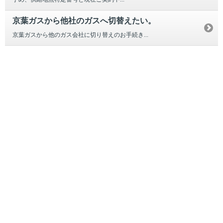
京葉ガスから他社のガスへ切替えたい。
京葉ガスから他のガス会社に切り替えのお手続き...
引越し
ガス
でんき
くらしサポート
ガス機器・設備
各種お手続き・サポート
お客さま窓口
お知らせ
プレスリリース
えらんで！がスで！
おうちレシピ
課題から探す
業種から探す
機器から探す
ガス料金について